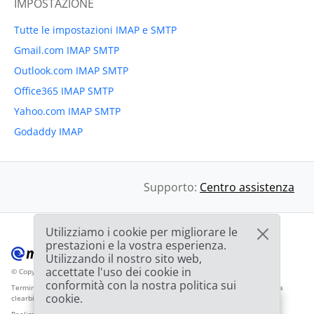
IMPOSTAZIONE
Tutte le impostazioni IMAP e SMTP
Gmail.com IMAP SMTP
Outlook.com IMAP SMTP
Office365 IMAP SMTP
Yahoo.com IMAP SMTP
Godaddy IMAP
Supporto:
Centro assistenza
Utilizziamo i cookie per migliorare le
prestazioni e la vostra esperienza.
Utilizzando il nostro sito web,
accettate l'uso dei cookie in
© Copyright 2012-2026 Mailbird
Tutti i diritti riservati.
™
conformità con la nostra politica sui
Termini di servizio
Informativa sulla privacy
Mappa del sito
Logo del fornitore da
cookie.
clearbit.com
🎉
OFFERTA: Sconto del