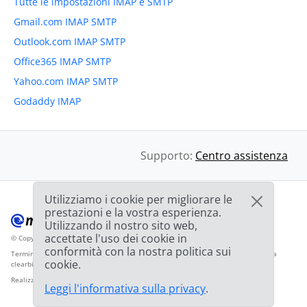
Tutte le impostazioni IMAP e SMTP
Gmail.com IMAP SMTP
Outlook.com IMAP SMTP
Office365 IMAP SMTP
Yahoo.com IMAP SMTP
Godaddy IMAP
Supporto:
Centro assistenza
Utilizziamo i cookie per migliorare le
prestazioni e la vostra esperienza.
Utilizzando il nostro sito web,
accettate l'uso dei cookie in
© Copyright 2012-2026 Mailbird
Tutti i diritti riservati.
™
conformità con la nostra politica sui
Termini di servizio
Informativa sulla privacy
Mappa del sito
Logo del fornitore da
cookie.
clearbit.com
Realizzato con
❤
Leggi l'informativa sulla privacy
.