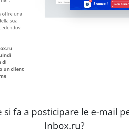
mail.
Snooze
è
NON È DISP
n offre una
della sua
ccedendovi
box.ru
uindi
 di
o un client
ome
si fa a posticipare le e-mail 
Inbox.ru?