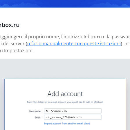
Inbox.ru
 aggiungere il proprio nome, l'indirizzo Inbox.ru e la passwo
 del server (
o farlo manualmente con queste istruzioni
). I
u Impostazioni.
MB Snooze 276
mb_snooze_276@inbox.ru