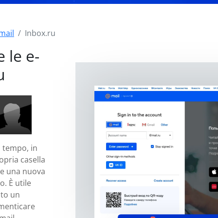
mail
Inbox.ru
 le e-
u
i tempo, in
opria casella
se una nuova
. È utile
ito un
imenticare