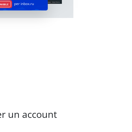
per inbox.ru
ONIBILE
per un account