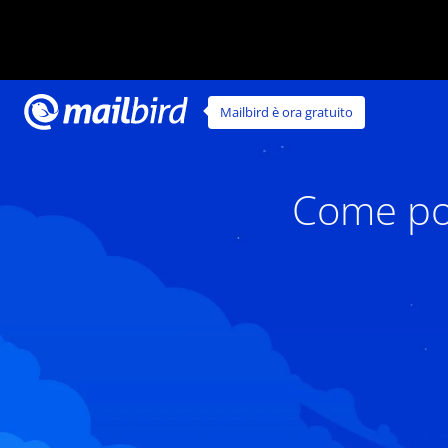
Mailbird è ora gratuito
Come pos