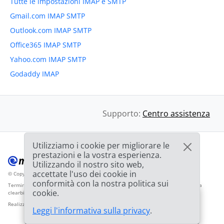
Tutte le impostazioni IMAP e SMTP
Gmail.com IMAP SMTP
Outlook.com IMAP SMTP
Office365 IMAP SMTP
Yahoo.com IMAP SMTP
Godaddy IMAP
Supporto:
Centro assistenza
Utilizziamo i cookie per migliorare le
prestazioni e la vostra esperienza.
Utilizzando il nostro sito web,
accettate l'uso dei cookie in
© Copyright 2012-2026 Mailbird
Tutti i diritti riservati.
™
conformità con la nostra politica sui
Termini di servizio
Informativa sulla privacy
Mappa del sito
Logo del fornitore da
cookie.
clearbit.com
🎉
OFFERTA: Sconto del
75%
e la seconda licenza
03h
59m
44s
Realizzato con
❤
Leggi l'informativa sulla privacy
.
è
GRATUITA!