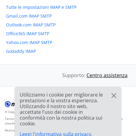
Tutte le impostazioni IMAP e SMTP
Gmail.com IMAP SMTP
Outlook.com IMAP SMTP
Office365 IMAP SMTP
Yahoo.com IMAP SMTP
Godaddy IMAP
Supporto:
Centro assistenza
Utilizziamo i cookie per migliorare le
prestazioni e la vostra esperienza.
Utilizzando il nostro sito web,
accettate l'uso dei cookie in
© Copyright 2012-2026 Mailbird
Tutti i diritti riservati.
™
conformità con la nostra politica sui
Termini di servizio
Informativa sulla privacy
Mappa del sito
Logo del fornitore da
cookie.
clearbit.com
Realizzato con
❤
Leggi l'informativa sulla privacy
.