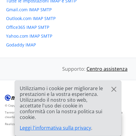
Tutte le impostazioni IMAP e SMTP
Gmail.com IMAP SMTP
Outlook.com IMAP SMTP
Office365 IMAP SMTP
Yahoo.com IMAP SMTP
Godaddy IMAP
Supporto:
Centro assistenza
Utilizziamo i cookie per migliorare le
prestazioni e la vostra esperienza.
Utilizzando il nostro sito web,
accettate l'uso dei cookie in
© Copyright 2012-2026 Mailbird
Tutti i diritti riservati.
™
conformità con la nostra politica sui
Termini di servizio
Informativa sulla privacy
Mappa del sito
Logo del fornitore da
cookie.
clearbit.com
🎉
OFFERTA: Sconto del
75%
e la seconda licenza
03h
59m
44s
Realizzato con
❤
Leggi l'informativa sulla privacy
.
è
GRATUITA!