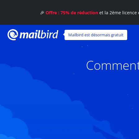
🎉
Offre : 75% de réduction
et la 2ème licence 
Mailbird est désormais gratuit
Comment m