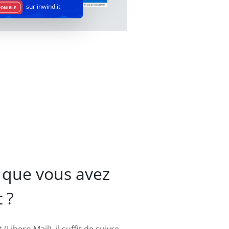
sur inwind.it
PONIBLE
 que vous avez
 ?