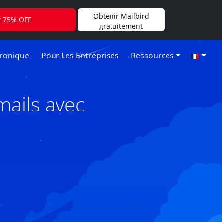
Obtenir Mailbird
t 75% OFF
gratuitement
tronique
Pour Les Entreprises
Ressources
mails avec