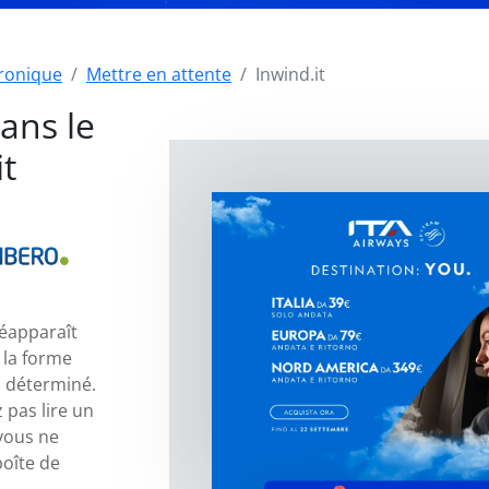
tronique
Mettre en attente
Inwind.it
ans le
t
réapparaît
 la forme
i déterminé.
 pas lire un
vous ne
boîte de