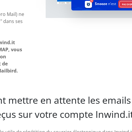
Snooze
n'est
PAS DIS
ro Mail) ne
" dans ses
wind.it
IMAP, vous
ion
t de
ailbird.
t mettre en attente les emails
eçus sur votre compte Inwind.it