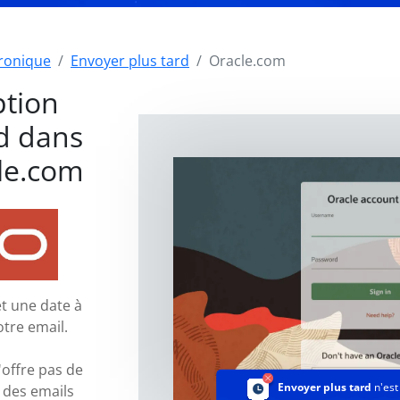
tronique
Envoyer plus tard
Oracle.com
ption
d dans
le.com
t une date à
otre email.
offre pas de
Envoyer plus tard
n'es
 des emails