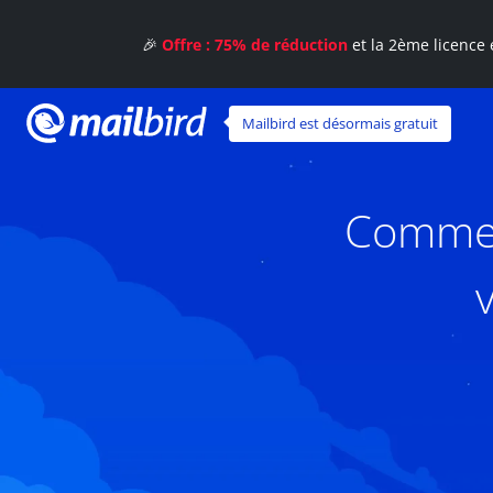
🎉
Offre : 75% de réduction
et la 2ème licence 
Mailbird est désormais gratuit
Commen