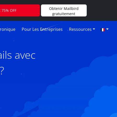
Obtenir Mailbird
t 75% OFF
gratuitement
tronique
Pour Les Entreprises
Ressources
ls avec
?