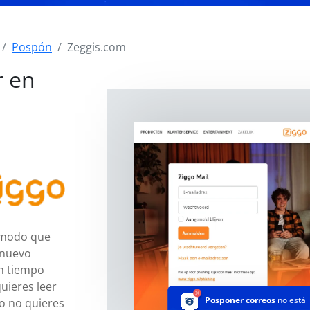
Pospón
Zeggis.com
r en
 modo que
 nuevo
n tiempo
uieres leer
Posponer correos
no está
o no quieres