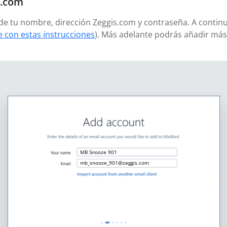
s.com
ñade tu nombre, dirección Zeggis.com y contraseña. A contin
 con estas instrucciones
). Más adelante podrás añadir má
MB Snooze 901
mb_snooze_901@zeggis.com