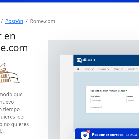
Pospón
Rome.com
r en
me.com
 modo que
 nuevo
n tiempo
uieres leer
o no quieres
da.
Posponer correos
no está