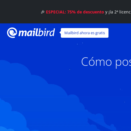
🎉
ESPECIAL: 75% de descuento
y ¡la 2ª licen
Mailbird ahora es gratis
Cómo pos