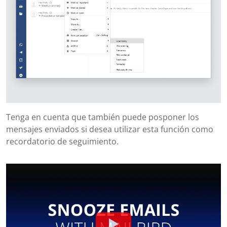
Tenga en cuenta que también puede posponer los
mensajes enviados si desea utilizar esta función como
recordatorio de seguimiento.