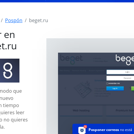
Pospón
beget.ru
r en
t.ru
 modo que
 nuevo
n tiempo
uieres leer
o no quieres
da.
Posponer correos
no está