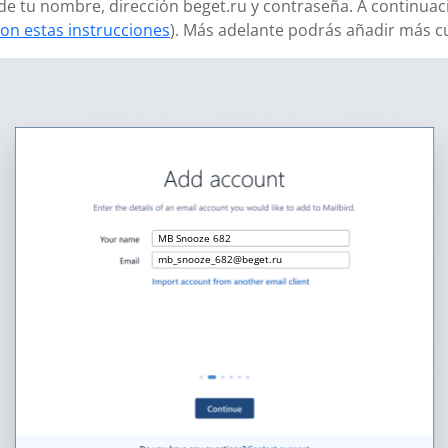
ñade tu nombre, dirección beget.ru y contraseña. A continuac
on estas instrucciones
). Más adelante podrás añadir más c
MB Snooze 682
mb_snooze_682@beget.ru