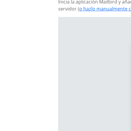
Inicia la aplicación Mailbird y a
servidor (
o hazlo manualmente c