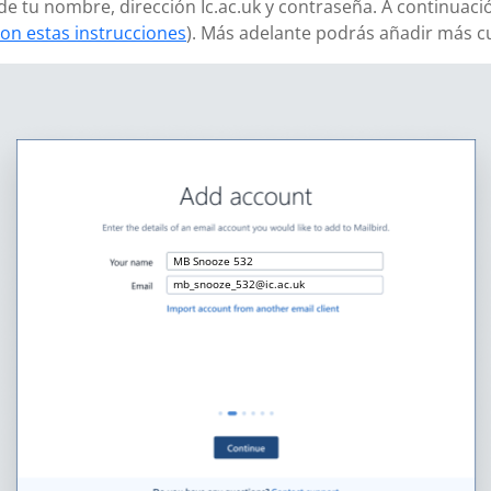
ñade tu nombre, dirección Ic.ac.uk y contraseña. A continuaci
on estas instrucciones
). Más adelante podrás añadir más c
MB Snooze 532
mb_snooze_532@ic.ac.uk