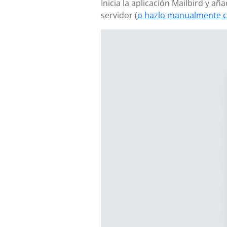
Inicia la aplicación Mailbird y a
servidor (
o hazlo manualmente c