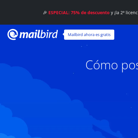
🎉
ESPECIAL: 75% de descuento
y ¡la 2ª licen
Mailbird ahora es gratis
Cómo pos