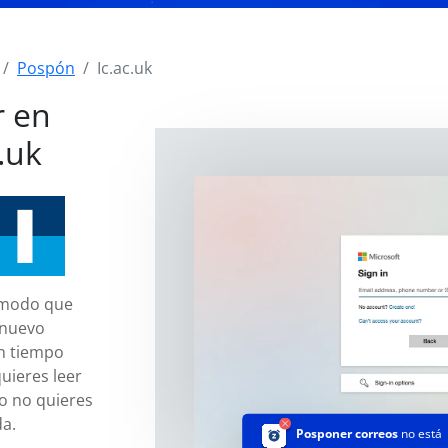
Pospón
Ic.ac.uk
r en
.uk
 modo que
 nuevo
n tiempo
uieres leer
o no quieres
da.
Posponer correos
no está