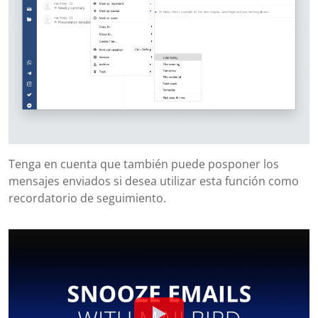
Tenga en cuenta que también puede posponer los
mensajes enviados si desea utilizar esta función como
recordatorio de seguimiento.