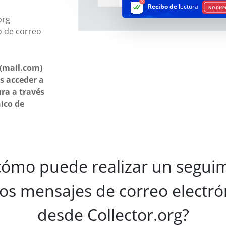
Recibo de
lectura
NO DISP
org
o de correo
 (mail.com)
s acceder a
ura a través
nico de
cómo puede realizar un seguim
los mensajes de correo electró
desde Collector.org?