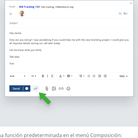
MB Tracking 139
<mb_tracking_139@collector.org>
a función predeterminada en el menú Composición: