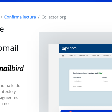
Confirma lectura
Collector.org
de
bmail
io ha leído
ntexto y
siguientes
orreo