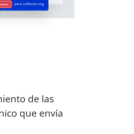
para collector.org
ONIBLE
iento de las
nico que envía