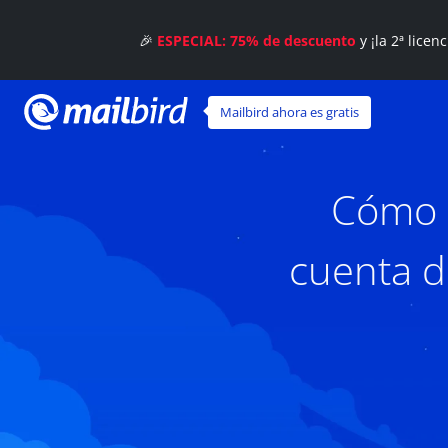
🎉
ESPECIAL: 75% de descuento
y ¡la 2ª licen
Mailbird ahora es gratis
Cómo u
cuenta d