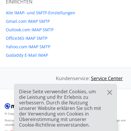
EINRICHTEN
Alle IMAP- und SMTP-Einstellungen
Gmail.com IMAP SMTP
Outlook.com IMAP SMTP
Office365 IMAP SMTP
Yahoo.com IMAP SMTP
Godaddy E-Mail IMAP
Kundenservice:
Service Center
Diese Seite verwendet Cookies, um
die Leistung und Ihr Erlebnis zu
verbessern. Durch die Nutzung
unserer Website erklären Sie sich mit
der Verwendung von Cookies in
© Copyright 2012-2026 Mailbird
Alle Rechte vorbehalten.
™
Übereinstimmung mit unserer
Nutzungsbedingunen
Datenschutzbestimmungen
Inhaltsverzeichnis
Anbieter-Logo von
Cookie-Richtlinie einverstanden.
clearbit.com
🎉
SPEZIAL ANGEBOT: