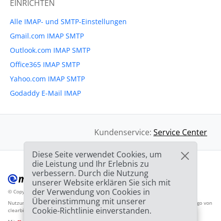
EINRICHTEN
Alle IMAP- und SMTP-Einstellungen
Gmail.com IMAP SMTP
Outlook.com IMAP SMTP
Office365 IMAP SMTP
Yahoo.com IMAP SMTP
Godaddy E-Mail IMAP
Kundenservice:
Service Center
Diese Seite verwendet Cookies, um
die Leistung und Ihr Erlebnis zu
verbessern. Durch die Nutzung
unserer Website erklären Sie sich mit
der Verwendung von Cookies in
© Copyright 2012-2026 Mailbird
Alle Rechte vorbehalten.
™
Übereinstimmung mit unserer
Nutzungsbedingunen
Datenschutzbestimmungen
Inhaltsverzeichnis
Anbieter-Logo von
Cookie-Richtlinie einverstanden.
clearbit.com
🎉
SPEZIAL ANGEBOT: