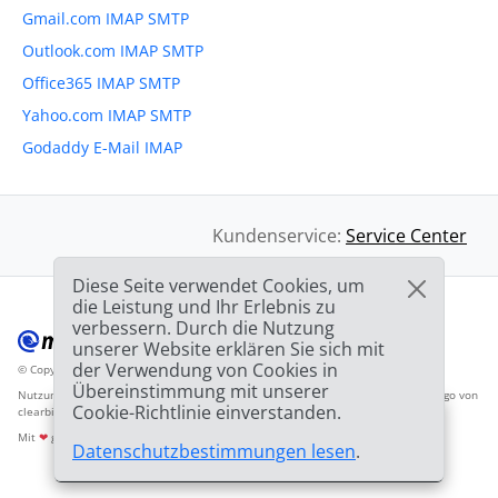
Gmail.com IMAP SMTP
Outlook.com IMAP SMTP
Office365 IMAP SMTP
Yahoo.com IMAP SMTP
Godaddy E-Mail IMAP
Kundenservice:
Service Center
Diese Seite verwendet Cookies, um
die Leistung und Ihr Erlebnis zu
verbessern. Durch die Nutzung
unserer Website erklären Sie sich mit
der Verwendung von Cookies in
© Copyright 2012-2026 Mailbird
Alle Rechte vorbehalten.
™
Übereinstimmung mit unserer
Nutzungsbedingunen
Datenschutzbestimmungen
Inhaltsverzeichnis
Anbieter-Logo von
Cookie-Richtlinie einverstanden.
clearbit.com
🎉
SPEZIAL ANGEBOT:
75%
und die 2. Lizenz
03h
59m
44s
Mit
❤
gemacht
Datenschutzbestimmungen lesen
.
GRATIS!