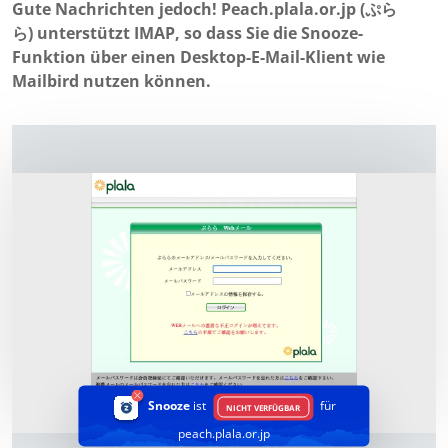
Gute Nachrichten jedoch! Peach.plala.or.jp (ぷら
ら) unterstützt IMAP, so dass Sie die Snooze-
Funktion über einen Desktop-E-Mail-Klient wie
Mailbird nutzen können.
Snooze
ist
für
NICHT VERFÜGBAR
peach.plala.or.jp