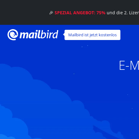
🎉
SPEZIAL ANGEBOT: 75%
und die 2. Liz
Mailbird ist jetzt kostenlos
E-M