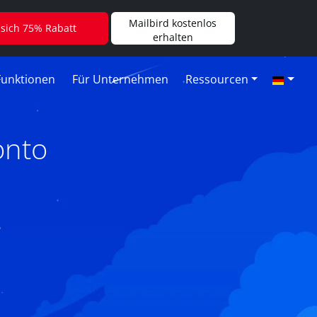
Mailbird kostenlos
 sich 75% Rabatt
erhalten
Funktionen
Für Unternehmen
Ressourcen
onto
6