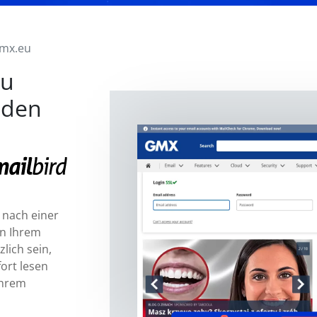
mx.eu
eu
nden
 nach einer
in Ihrem
lich sein,
fort lesen
Ihrem