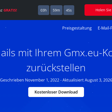
Holen Sie
enz
GRATIS!
03h
59m
44s
Preisgestaltung
E-Mail-
ails mit Ihrem Gmx.eu-K
zurückstellen
Geschrieben November 1, 2022 - Aktualisiert August 3, 202
Kostenloser Download