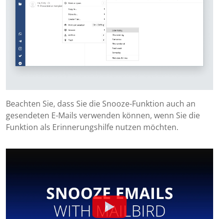
Beachten Sie, dass Sie die Snooze-Funktion auch an
gesendeten E-Mails verwenden können, wenn Sie die
Funktion als Erinnerungshilfe nutzen möchten.