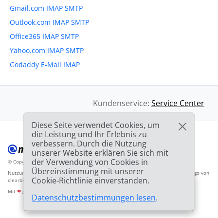
Gmail.com IMAP SMTP
Outlook.com IMAP SMTP
Office365 IMAP SMTP
Yahoo.com IMAP SMTP
Godaddy E-Mail IMAP
Kundenservice:
Service Center
Diese Seite verwendet Cookies, um
die Leistung und Ihr Erlebnis zu
verbessern. Durch die Nutzung
unserer Website erklären Sie sich mit
der Verwendung von Cookies in
© Copyright 2012-2026 Mailbird
Alle Rechte vorbehalten.
™
Übereinstimmung mit unserer
Nutzungsbedingunen
Datenschutzbestimmungen
Inhaltsverzeichnis
Anbieter-Logo von
Cookie-Richtlinie einverstanden.
clearbit.com
🎉
SPEZIAL ANGEBOT:
75%
und die 2. Lizenz
03h
59m
44s
Mit
❤
gemacht
Datenschutzbestimmungen lesen
.
GRATIS!