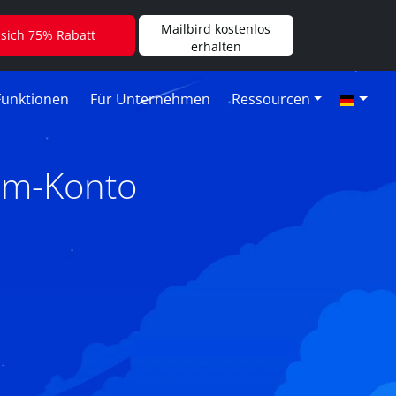
Mailbird kostenlos
 sich 75% Rabatt
erhalten
Funktionen
Für Unternehmen
Ressourcen
om-Konto