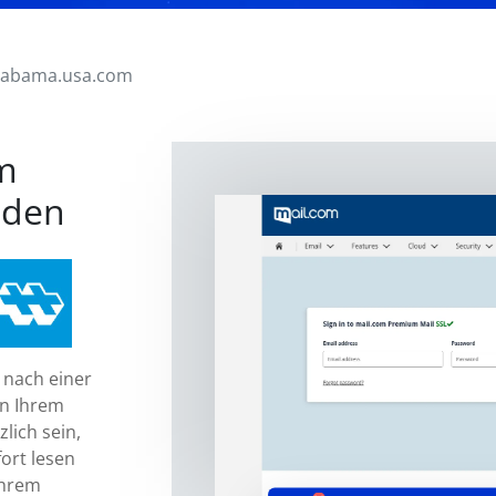
labama.usa.com
m
nden
 nach einer
in Ihrem
lich sein,
fort lesen
Ihrem