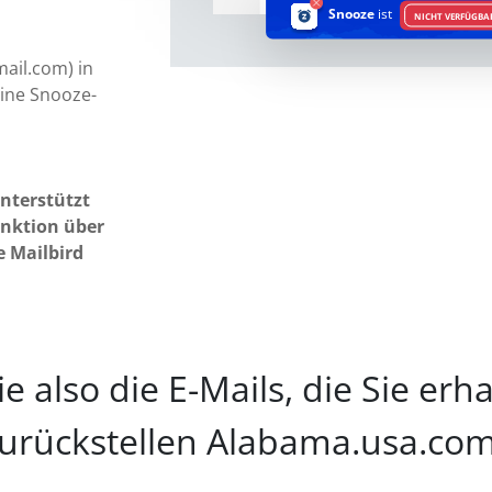
Snooze
ist
NICHT VERFÜGBA
ail.com) in
eine Snooze-
nterstützt
unktion über
e Mailbird
 also die E-Mails, die Sie erh
urückstellen Alabama.usa.co