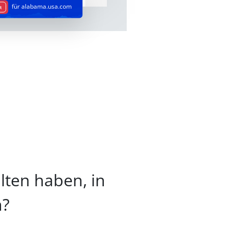
für alabama.usa.com
R
alten haben, in
m?