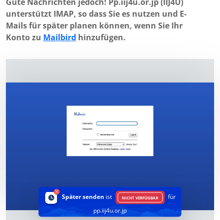
Gute Nachrichten jedoch! Pp.iij4u.or.jp (IIJ4U)
unterstützt IMAP, so dass Sie es nutzen und E-
Mails für später planen können, wenn Sie Ihr
Konto zu
Mailbird
hinzufügen.
Später senden
ist
für
NICHT VERFÜGBAR
pp.iij4u.or.jp