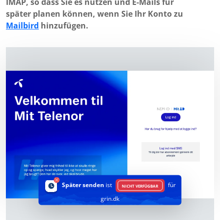
IMAP, so dass Sie es nutzen und E-Mails für
später planen können, wenn Sie Ihr Konto zu
Mailbird
hinzufügen.
Später senden
ist
für
NICHT VERFÜGBAR
grin.dk