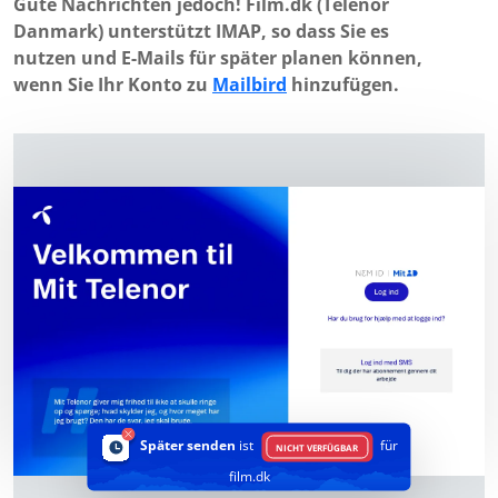
Gute Nachrichten jedoch! Film.dk (Telenor
Danmark) unterstützt IMAP, so dass Sie es
nutzen und E-Mails für später planen können,
wenn Sie Ihr Konto zu
Mailbird
hinzufügen.
Später senden
ist
für
NICHT VERFÜGBAR
film.dk