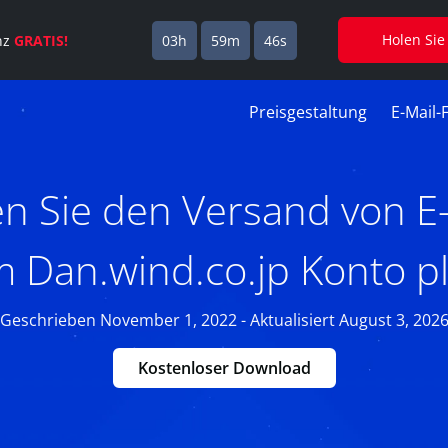
Holen Sie
enz
GRATIS!
03h
59m
45s
Preisgestaltung
E-Mail-
n Sie den Versand von E-
m Dan.wind.co.jp Konto p
Geschrieben November 1, 2022 - Aktualisiert August 3, 202
Kostenloser Download