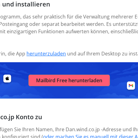
 und installieren
rogramm, das sehr praktisch für die Verwaltung mehrerer E
Posteingang oder separat bearbeitet werden. Es unterstützt
mit einzigartigen Funktionen aufwerten können, einschließli
rin, die App
herunterzuladen
und auf Ihrem Desktop zu insta
Mailbird Free herunterladen
co.jp Konto zu
 fügen Sie Ihren Namen, Ihre Dan.wind.co.jp -Adresse und I
 konfiguriert sind (
oder machen Sie es manuell mit dieser A