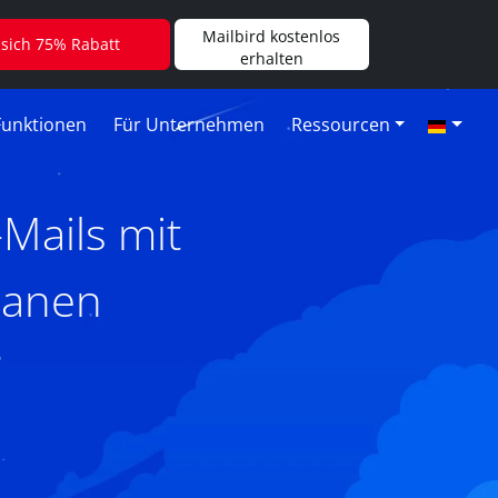
Mailbird kostenlos
 sich 75% Rabatt
erhalten
Funktionen
Für Unternehmen
Ressourcen
Mails mit
lanen
6