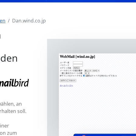
den
Dan.wind.co.jp
n
nden
ählen, an
halten soll.
einer
ion zum