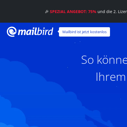
🎉
SPEZIAL ANGEBOT: 75%
und die 2. Liz
Mailbird ist jetzt kostenlos
So könne
Ihrem 