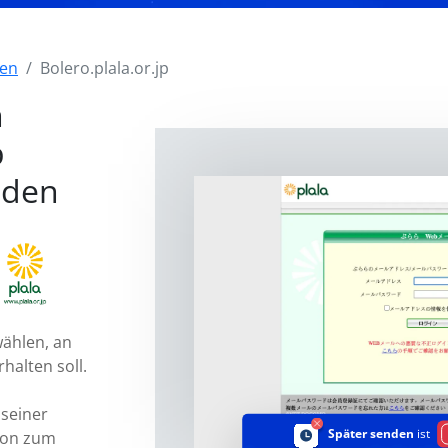
den
Bolero.plala.or.jp
n
p
nden
ählen, an
halten soll.
 seiner
Später senden
ist
ion zum