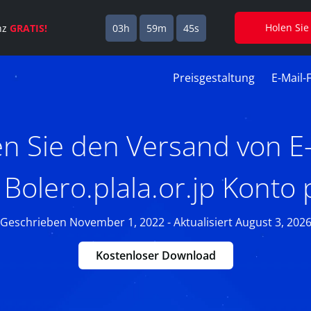
Holen Sie
enz
GRATIS!
03h
59m
44s
Preisgestaltung
E-Mail-
n Sie den Versand von E-
Bolero.plala.or.jp Konto
Geschrieben November 1, 2022 - Aktualisiert August 3, 202
Kostenloser Download