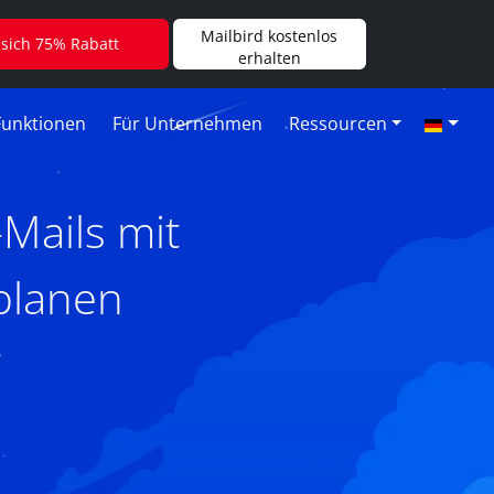
Mailbird kostenlos
 sich 75% Rabatt
erhalten
Funktionen
Für Unternehmen
Ressourcen
Mails mit
 planen
6