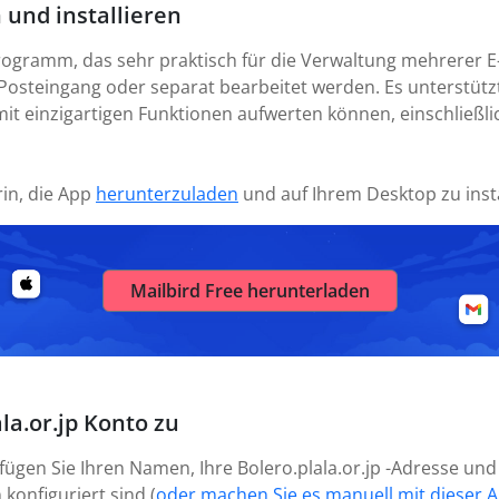
 und installieren
rogramm, das sehr praktisch für die Verwaltung mehrerer E
Posteingang oder separat bearbeitet werden. Es unterstützt
mit einzigartigen Funktionen aufwerten können, einschließli
rin, die App
herunterzuladen
und auf Ihrem Desktop zu insta
Mailbird Free herunterladen
la.or.jp Konto zu
 fügen Sie Ihren Namen, Ihre Bolero.plala.or.jp -Adresse und
 konfiguriert sind (
oder machen Sie es manuell mit dieser A