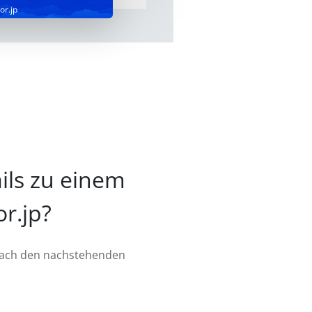
or.jp
ils zu einem
or.jp?
infach den nachstehenden