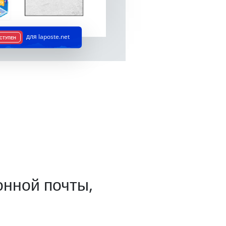
для laposte.net
СТУПЕН
онной почты,