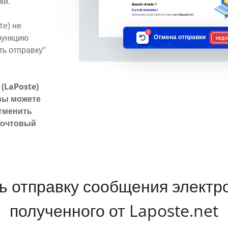
ки.
te) не
функцию
Отмена отправки
НЕДО
ть отправку"
(LaPoste)
вы можете
отменить
почтовый
ь отправку сообщения электр
полученного от Laposte.net