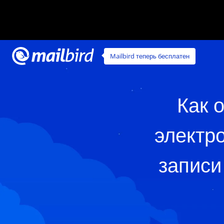
Mailbird теперь бесплатен
Как 
электр
записи