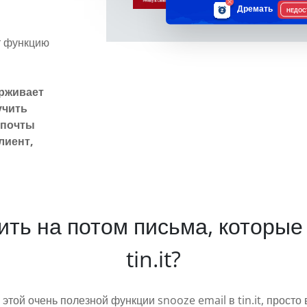
Дремать
НЕДОС
ет функцию
ерживает
учить
 почты
лиент,
жить на потом письма, которые
tin.it?
к этой очень полезной функции snooze email в tin.it, прос