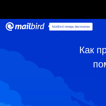
Mailbird теперь бесплатен
Как п
по