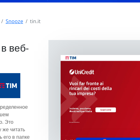
Snooze
tin.it
в веб-
пределенное
ашем
о. Это
у же читать
ь его в папке