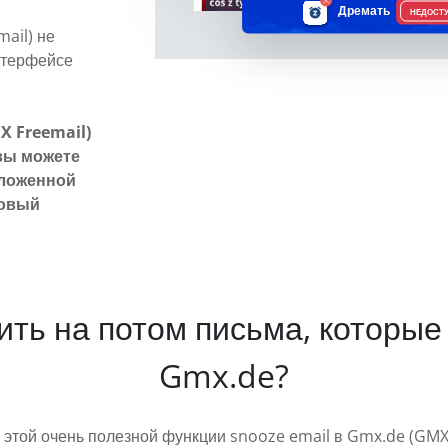
Дремать
НЕДОСТ
ail) не
нтерфейсе
X Freemail)
вы можете
тложенной
товый
жить на потом письма, которые
Gmx.de?
к этой очень полезной функции snooze email в Gmx.de (GMX