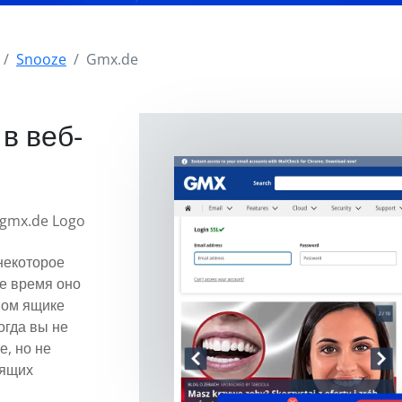
Snooze
Gmx.de
в веб-
некоторое
е время оно
вом ящике
огда вы не
е, но не
дящих