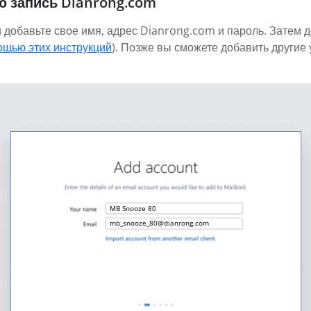
ю запись Dianrong.com
и добавьте свое имя, адрес Dianrong.com и пароль. Затем 
ощью этих инструкций
). Позже вы сможете добавить другие
MB Snooze 80
mb_snooze_80@dianrong.com