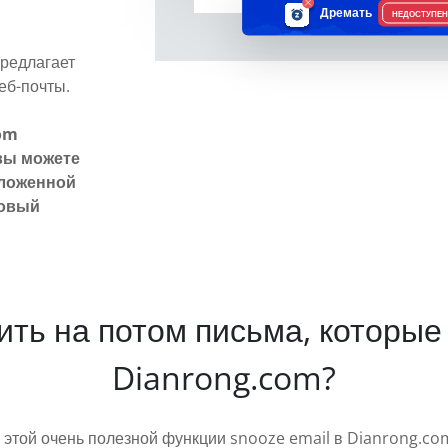
Дремать
НЕДОСТУПЕН
предлагает
еб-почты.
om
вы можете
тложенной
товый
жить на потом письма, которые
Dianrong.com?
 к этой очень полезной функции snooze email в Dianrong.c