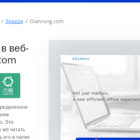
Snooze
Dianrong.com
в веб-
.com
пределенное
ашем
о. Это
у же читать
ь его в папке