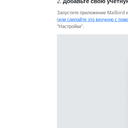
Добавьте свою учетну
Запустите приложение Mailbird 
(
или сделайте это вручную с пом
"Настройки".