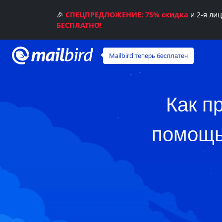
🎉
СПЕЦПРЕДЛОЖЕНИЕ: 75% скидка
и 2-я ли
БЕСПЛАТНО!
Mailbird теперь бесплатен
Как п
помощь