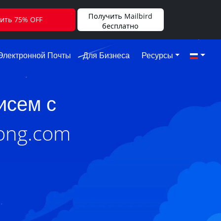
Получить Mailbird
ить 75% OFF
бесплатно
Электронной Почты
Для Бизнеса
Ресурсы
исем с
ong.com