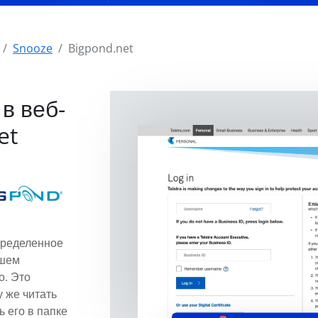
Snooze
Bigpond.net
в веб-
et
пределенное
ашем
о. Это
у же читать
ь его в папке