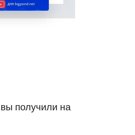
для bigpond.net
Н
 вы получили на