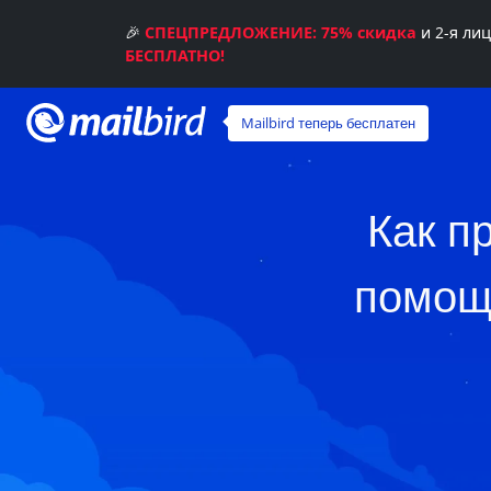
🎉
СПЕЦПРЕДЛОЖЕНИЕ: 75% скидка
и 2-я ли
БЕСПЛАТНО!
Mailbird теперь бесплатен
Как п
помощь