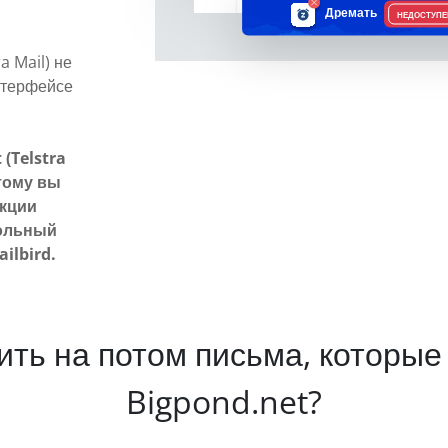
Дремать
НЕДОСТУПЕ
a Mail) не
нтерфейсе
(Telstra
тому вы
нкции
тольный
ilbird.
жить на потом письма, которые
Bigpond.net?