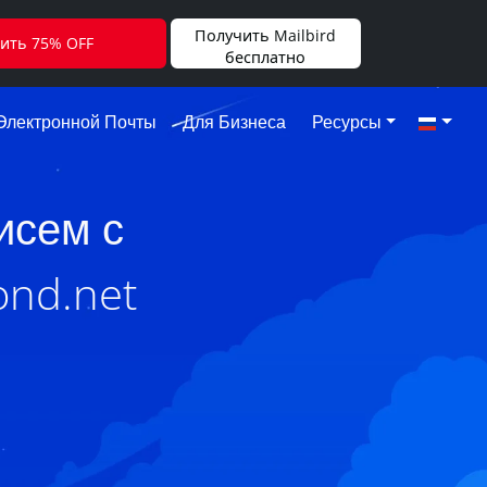
Получить Mailbird
ить 75% OFF
бесплатно
Электронной Почты
Для Бизнеса
Ресурсы
исем с
ond.net