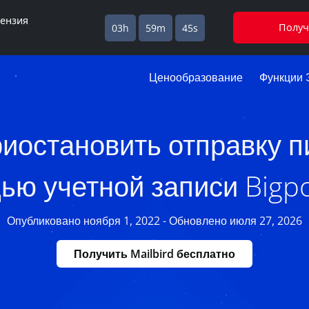
цензия
Получ
03h
59m
44s
Ценообразование
Функции 
риостановить отправку п
ю учетной записи Bigp
Опубликовано ноября 1, 2022 - Обновлено июля 27, 2026
Получить Mailbird бесплатно