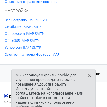
Отказаться от рассылки новостей
НАСТРОЙКА
Все настройки IMAP и SMTP
Gmail.com IMAP SMTP
Outlook.com IMAP SMTP
Office365 IMAP SMTP
Yahoo.com IMAP SMTP
Электронная почта Godaddy IMAP
Поддержка:
Центр помощи
Мы используем файлы cookie для
улучшения производительности и
повышения удобства работы.
Используя наш сайт, вы
соглашаетесь на использование нами
файлов cookie в соответствии с
нашей политикой использования
© Copyright 2012-2026 Mailbird
Все права защищены.
™
файлов cookie.