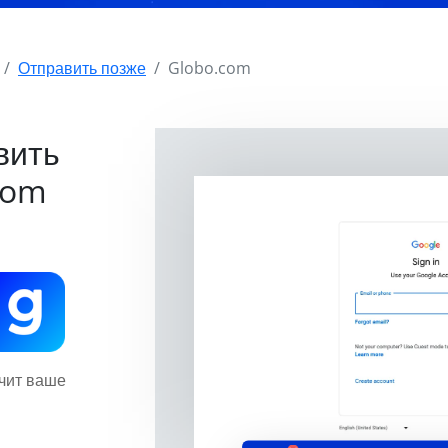
Отправить позже
Globo.com
вить
com
учит ваше