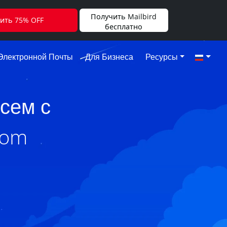
Получить Mailbird
ить 75% OFF
бесплатно
Электронной Почты
Для Бизнеса
Ресурсы
сем с
com