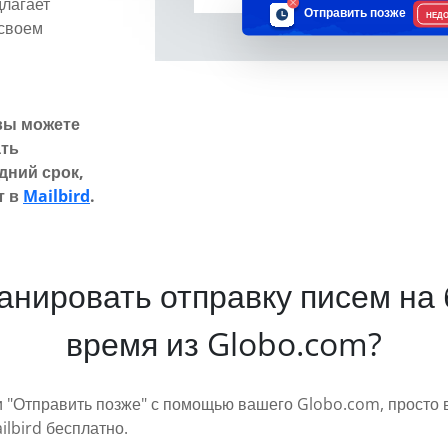
длагает
Отправить позже
НЕД
 своем
вы можете
ать
дний срок,
т в
Mailbird
.
ланировать отправку писем на
время из Globo.com?
и "Отправить позже" с помощью вашего Globo.com, просто
lbird бесплатно.