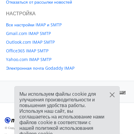
Отказаться от рассылки новостей
НАСТРОЙКА
Все настройки IMAP и SMTP
Gmail.com IMAP SMTP
Outlook.com IMAP SMTP
Office365 IMAP SMTP
Yahoo.com IMAP SMTP
Электронная почта Godaddy IMAP
Поддержка:
Центр помощи
Мы используем файлы cookie для
улучшения производительности и
повышения удобства работы.
Используя наш сайт, вы
соглашаетесь на использование нами
файлов cookie в соответствии с
нашей политикой использования
© Copyright 2012-2026 Mailbird
Все права защищены.
™
файлов cookie.