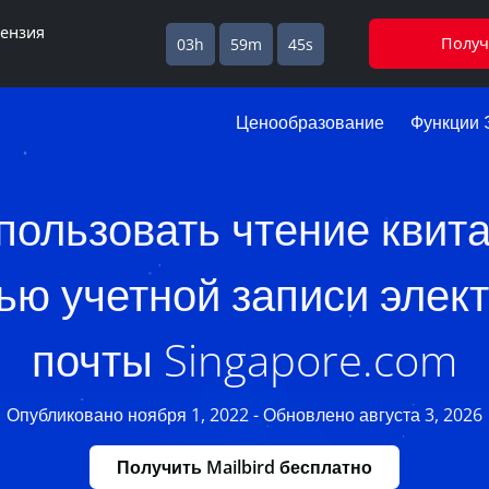
цензия
Получ
03h
59m
44s
Ценообразование
Функции 
пользовать чтение квит
ю учетной записи элек
почты Singapore.com
Опубликовано ноября 1, 2022 - Обновлено августа 3, 2026
Получить Mailbird бесплатно