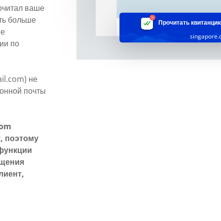
рочитал ваше
ть больше
Прочитать квитанци
ые
singapore
ии по
il.com) не
ронной почты
com
, поэтому
 функции
бщения
лиент,