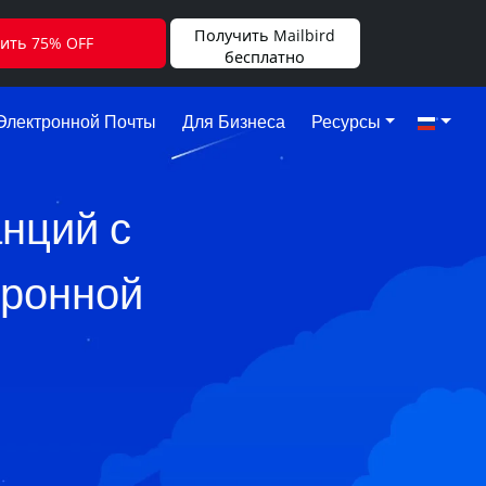
Получить Mailbird
ить 75% OFF
бесплатно
Электронной Почты
Для Бизнеса
Ресурсы
анций с
тронной