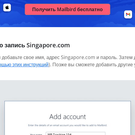
Получить Mailbird бесплатно
ю запись Singapore.com
и добавьте свое имя, адрес Singapore.com и пароль. Затем
ощью этих инструкций
). Позже вы сможете добавить другие
MB Tracking 154