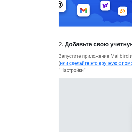
Добавьте свою учетну
Запустите приложение Mailbird 
(
или сделайте это вручную с пом
"Настройки".