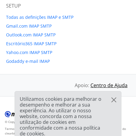
SETUP
Todas as definições IMAP e SMTP
Gmail.com IMAP SMTP
Outlook.com IMAP SMTP
Escritório365 IMAP SMTP
Yahoo.com IMAP SMTP
Godaddy e-mail IMAP
Apoio:
Centro de Ajuda
Utilizamos cookies para melhorar o
desempenho e melhorar a sua
experiência. Ao utilizar o nosso
website, concorda com a nossa
utilização de cookies em
© Copyright 2012-2026 Mailbird
Todos os direitos reservados.
™
conformidade com a nossa política
Termos de Serviço
Política de Privacidade
Mapa do sítio
Logotipo do fornecedor do
de cookies.
clearbit.com