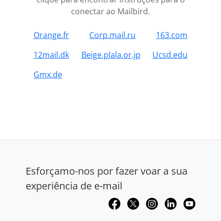
conectar ao Mailbird.
Orange.fr
Corp.mail.ru
163.com
12mail.dk
Beige.plala.or.jp
Ucsd.edu
Gmx.de
Esforçamo-nos por fazer voar a sua
experiência de e-mail