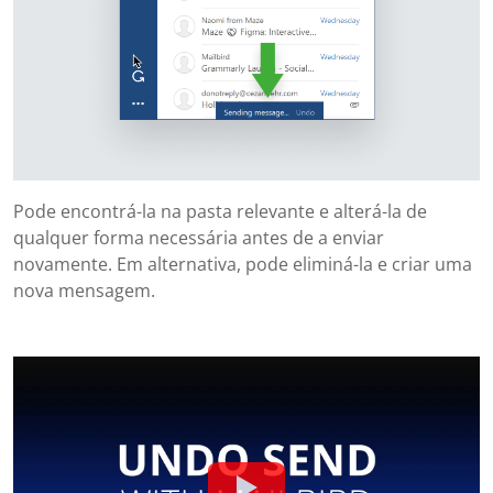
Pode encontrá-la na pasta relevante e alterá-la de
qualquer forma necessária antes de a enviar
novamente. Em alternativa, pode eliminá-la e criar uma
nova mensagem.