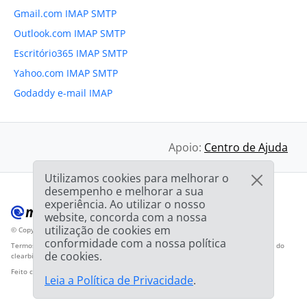
Gmail.com IMAP SMTP
Outlook.com IMAP SMTP
Escritório365 IMAP SMTP
Yahoo.com IMAP SMTP
Godaddy e-mail IMAP
Apoio:
Centro de Ajuda
Utilizamos cookies para melhorar o
desempenho e melhorar a sua
experiência. Ao utilizar o nosso
website, concorda com a nossa
utilização de cookies em
© Copyright 2012-2026 Mailbird
Todos os direitos reservados.
™
conformidade com a nossa política
Termos de Serviço
Política de Privacidade
Mapa do sítio
Logotipo do fornecedor do
de cookies.
clearbit.com
Feito com
❤
Leia a Política de Privacidade
.