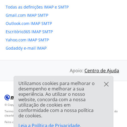
Todas as definições IMAP e SMTP
Gmail.com IMAP SMTP
Outlook.com IMAP SMTP
Escritório365 IMAP SMTP
Yahoo.com IMAP SMTP
Godaddy e-mail IMAP
Apoio:
Centro de Ajuda
Utilizamos cookies para melhorar o
desempenho e melhorar a sua
experiência. Ao utilizar o nosso
website, concorda com a nossa
utilização de cookies em
© Copyright 2012-2026 Mailbird
Todos os direitos reservados.
™
conformidade com a nossa política
Termos de Serviço
Política de Privacidade
Mapa do sítio
Logotipo do fornecedor do
de cookies.
clearbit.com
Feito com
❤
Leia a Política de Privacidade
.