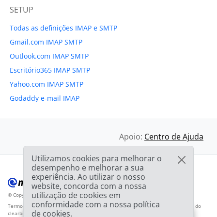
SETUP
Todas as definições IMAP e SMTP
Gmail.com IMAP SMTP
Outlook.com IMAP SMTP
Escritório365 IMAP SMTP
Yahoo.com IMAP SMTP
Godaddy e-mail IMAP
Apoio:
Centro de Ajuda
Utilizamos cookies para melhorar o
desempenho e melhorar a sua
experiência. Ao utilizar o nosso
website, concorda com a nossa
utilização de cookies em
© Copyright 2012-2026 Mailbird
Todos os direitos reservados.
™
conformidade com a nossa política
Termos de Serviço
Política de Privacidade
Mapa do sítio
Logotipo do fornecedor do
de cookies.
clearbit.com
🎉
ESPECIAL: 75% de