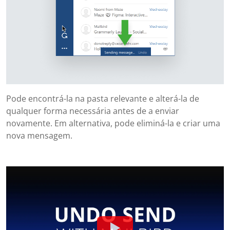
Pode encontrá-la na pasta relevante e alterá-la de
qualquer forma necessária antes de a enviar
novamente. Em alternativa, pode eliminá-la e criar uma
nova mensagem.