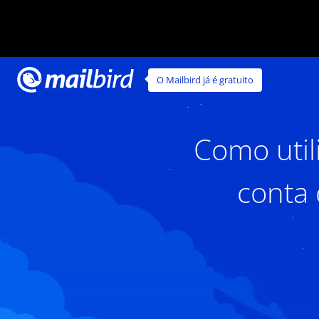
O Mailbird já é gratuito
Como util
conta 