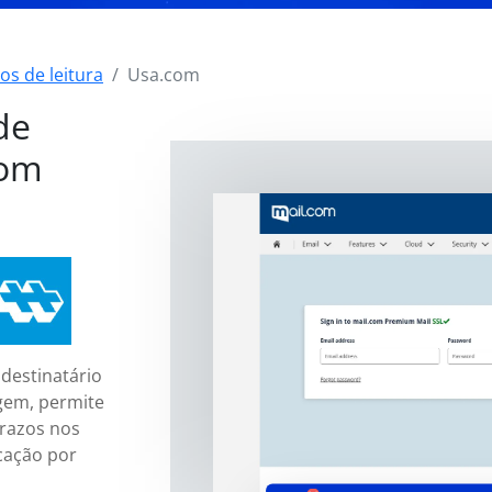
os de leitura
Usa.com
de
com
destinatário
gem, permite
razos nos
cação por