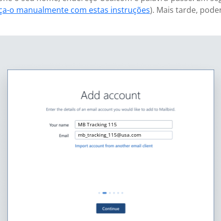
aça-o manualmente com estas instruções
). Mais tarde, pod
MB Tracking 115
mb_tracking_115@usa.com