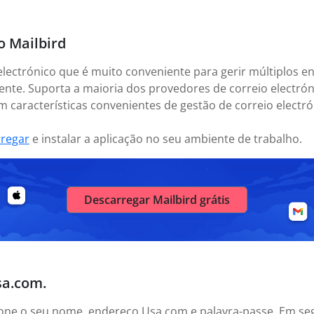
o Mailbird
electrónico que é muito conveniente para gerir múltiplos en
nte. Suporta a maioria dos provedores de correio electrón
 características convenientes de gestão de correio electrón
rregar
e instalar a aplicação no seu ambiente de trabalho.
Descarregar Mailbird grátis
sa.com.
icione o seu nome, endereço Usa.com e palavra-passe. Em se