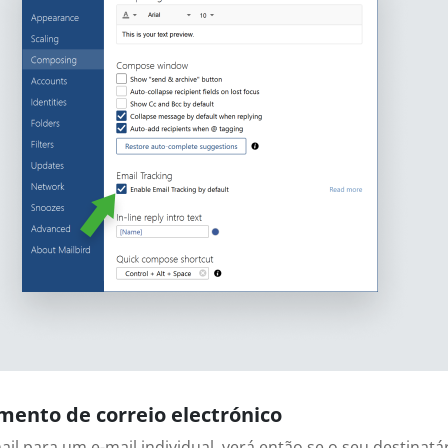
mento de correio electrónico
-mail para um e-mail individual, verá então se o seu destin