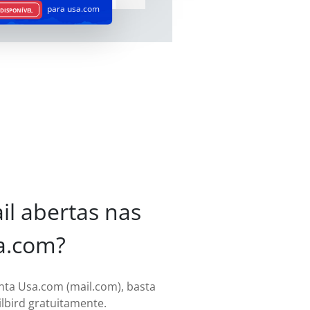
para usa.com
DISPONÍVEL
il abertas nas
a.com?
onta Usa.com (mail.com), basta
ilbird gratuitamente.