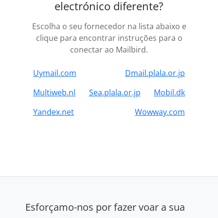
electrónico diferente?
Escolha o seu fornecedor na lista abaixo e
clique para encontrar instruções para o
conectar ao Mailbird.
Uymail.com
Dmail.plala.or.jp
Multiweb.nl
Sea.plala.or.jp
Mobil.dk
Yandex.net
Wowway.com
Esforçamo-nos por fazer voar a sua