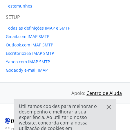
Testemunhos
SETUP
Todas as definições IMAP e SMTP
Gmail.com IMAP SMTP
Outlook.com IMAP SMTP
Escritório365 IMAP SMTP
Yahoo.com IMAP SMTP
Godaddy e-mail IMAP
Apoio:
Centro de Ajuda
Utilizamos cookies para melhorar o
desempenho e melhorar a sua
experiência. Ao utilizar o nosso
website, concorda com a nossa
utilização de cookies em
© Copyright 2012-2026 Mailbird
Todos os direitos reservados.
™