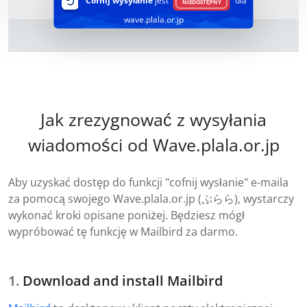
Cofnij wysyłanie
jest
dla
NIEDOSTĘPNY
wave.plala.or.jp
Jak zrezygnować z wysyłania
wiadomości od Wave.plala.or.jp
Aby uzyskać dostęp do funkcji "cofnij wysłanie" e-maila
za pomocą swojego Wave.plala.or.jp (ぷらら), wystarczy
wykonać kroki opisane poniżej. Będziesz mógł
wypróbować tę funkcję w Mailbird za darmo.
Download and install Mailbird