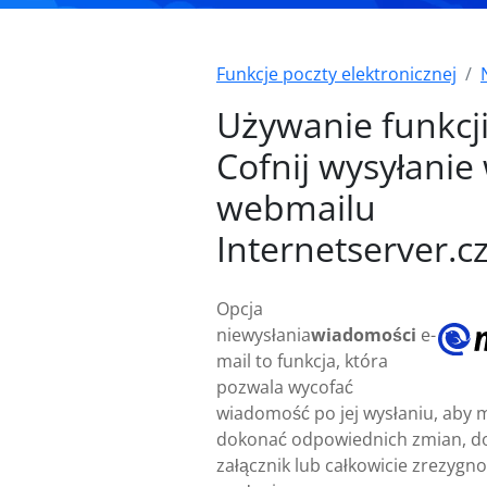
Funkcje poczty elektronicznej
Używanie funkcj
Cofnij wysyłanie
webmailu
Internetserver.c
Opcja
niewysłania
wiadomości
e-
mail to funkcja, która
pozwala wycofać
wiadomość po jej wysłaniu, aby 
dokonać odpowiednich zmian, d
załącznik lub całkowicie zrezygno