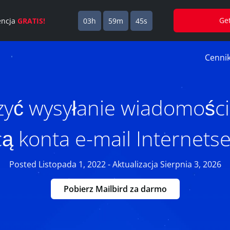
Ge
cencja
GRATIS!
03h
59m
44s
Cenni
zyć wysyłanie wiadomości
 konta e-mail Internetse
Posted Listopada 1, 2022 - Aktualizacja Sierpnia 3, 2026
Pobierz Mailbird za darmo