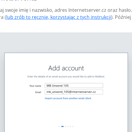
aj swoje imię i nazwisko, adres Internetserver.cz oraz hasło
a (
lub zrób to ręcznie, korzystając z tych instrukcji
). Późnie
MB Unsend 105
mb_unsend_105@internetserver.cz