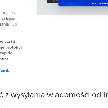
internetserv
sting.cz a
terfejsie
łania" lub
er.cz (G-
uje protokół
tęp do
omocą
lbird
.
ć z wysyłania wiadomości od In