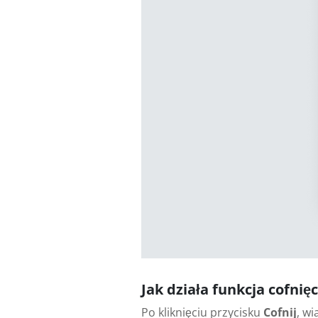
Jak działa funkcja cofnię
Po kliknięciu przycisku
Cofnij
, w