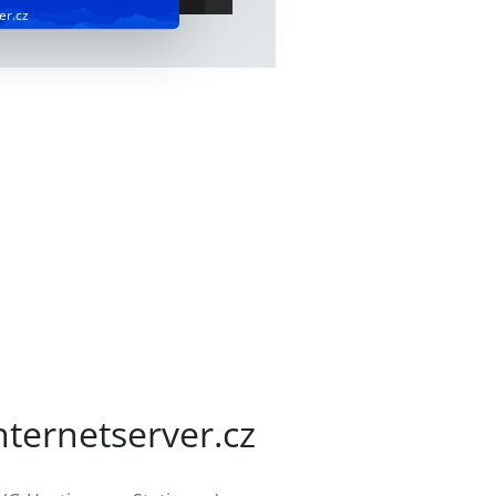
er.cz
ternetserver.cz