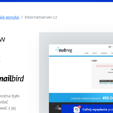
Nie wysyłaj
Internetserver.cz
i
 w
z
można było
odać
wać z jej
Cofnij wysyłanie
jes