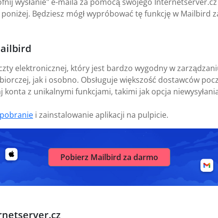
fnij wysłanie" e-maila za pomocą swojego Internetserver.cz 
 poniżej. Będziesz mógł wypróbować tę funkcję w Mailbird 
ailbird
czty elektronicznej, który jest bardzo wygodny w zarządza
biorczej, jak i osobno. Obsługuje większość dostawców pocz
 konta z unikalnymi funkcjami, takimi jak opcja niewysyłania
pobranie
i zainstalowanie aplikacji na pulpicie.
Pobierz Mailbird za darmo
rnetserver.cz