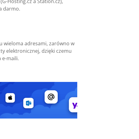
(G-Hosting.cz a Station.cz),
za darmo.
niu wieloma adresami, zarówno w
ty elektronicznej, dzięki czemu
 e-maili.