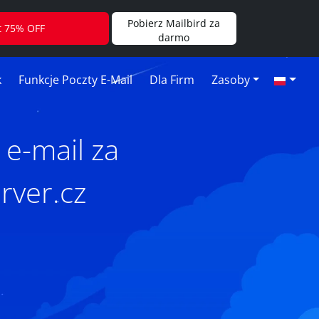
Pobierz Mailbird za
t 75% OFF
darmo
k
Funkcje Poczty E-Mail
Dla Firm
Zasoby
 e-mail za
rver.cz