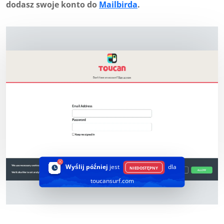
dodasz swoje konto do
Mailbirda
.
Wyślij później
jest
dla
NIEDOSTĘPNY
toucansurf.com