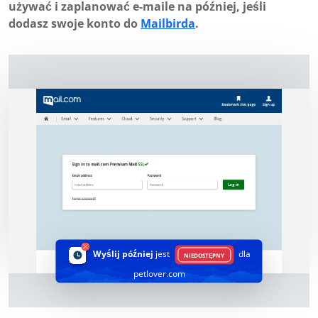
używać i zaplanować e-maile na później, jeśli
dodasz swoje konto do
Mailbirda
.
Wyślij później
jest
dla
NIEDOSTĘPNY
petlover.com