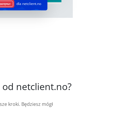
dla netclient.no
OSTĘPNY
 od netclient.no?
sze kroki. Będziesz mógł