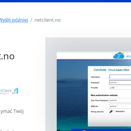
Wyślij później
netclient.no
i
t.no
rzymać Twój