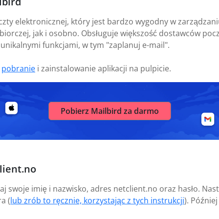
lbird
czty elektronicznej, który jest bardzo wygodny w zarządza
biorczej, jak i osobno. Obsługuje większość dostawców pocz
 unikalnymi funkcjami, w tym "zaplanuj e-mail".
t
pobranie
i zainstalowanie aplikacji na pulpicie.
Pobierz Mailbird za darmo
lient.no
aj swoje imię i nazwisko, adres netclient.no oraz hasło. Nas
a (
lub zrób to ręcznie, korzystając z tych instrukcji
). Późnie