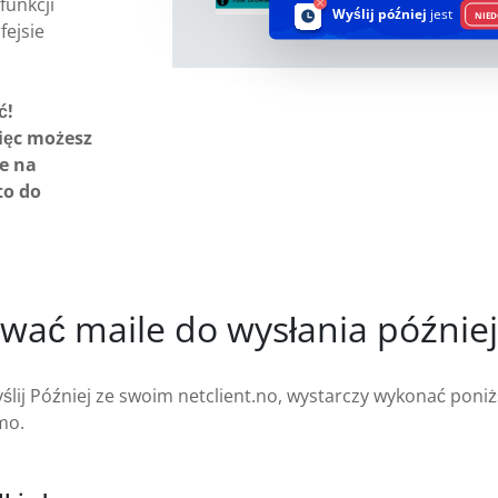
funkcji
Wyślij później
jest
NIED
fejsie
ć!
ięc możesz
e na
to do
wać maile do wysłania później
ślij Później ze swoim netclient.no, wystarczy wykonać poniż
mo.