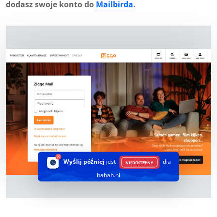
dodasz swoje konto do
Mailbirda
.
Wyślij później
jest
dla
NIEDOSTĘPNY
hahah.nl