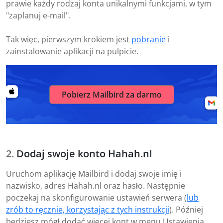
prawie każdy rodzaj konta unikalnymi funkcjami, w tym
"zaplanuj e-mail".
Tak więc, pierwszym krokiem jest
pobranie
i
zainstalowanie aplikacji na pulpicie.
Pobierz Mailbird za darmo
Dodaj swoje konto Hahah.nl
Uruchom aplikację Mailbird i dodaj swoje imię i
nazwisko, adres Hahah.nl oraz hasło. Następnie
poczekaj na skonfigurowanie ustawień serwera (
lub
zrób to ręcznie, korzystając z tych instrukcji
). Później
będziesz mógł dodać więcej kont w menu Ustawienia.