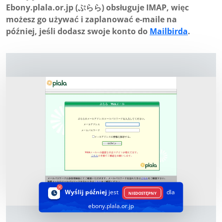
Ebony.plala.or.jp (ぷらら) obsługuje IMAP, więc
możesz go używać i zaplanować e-maile na
później, jeśli dodasz swoje konto do
Mailbirda
.
Wyślij później
jest
dla
NIEDOSTĘPNY
ebony.plala.or.jp